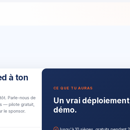
d à ton
CE QUE TU AURAS
tôt. Parle-nous de
Un vrai déploiement
 — pilote gratuit,
démo.
ur le sponsor.
Jusqu'à 10 sièges, gratuits pendant 2