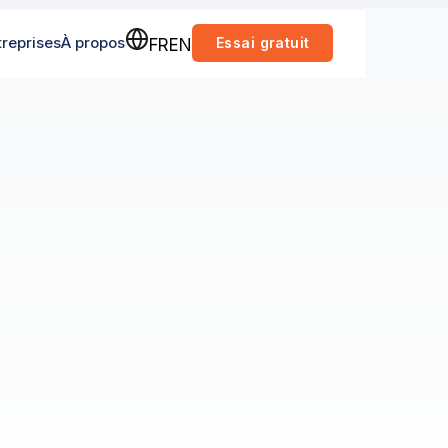
treprises
À propos
Essai gratuit
FR
EN