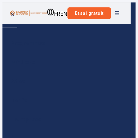
Essai gratuit
FR
EN
Programmes
Méthode
Atlas
Tarifs
Entreprises