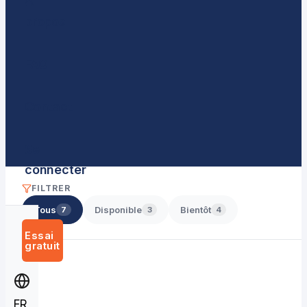
À
propos
FAQ
Contact
Se
connecter
FILTRER
Tous
Disponible
Bientôt
7
3
4
Essai
gratuit
FR