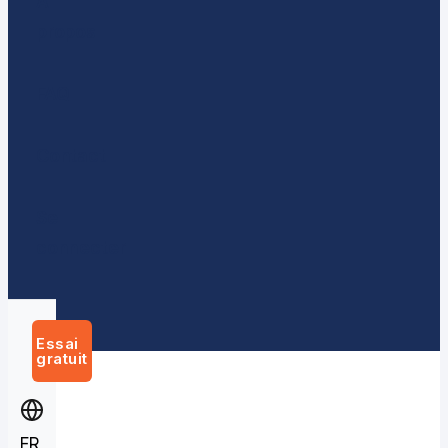
À
propos
70 %
92 %
des formations
des participants
FAQ
corporate oubliées en
appliquent au moins
72 h
une pratique sous 30
jours
3×
Contact
de rétention vs
formation classique
Se
connecter
Essai
gratuit
FR