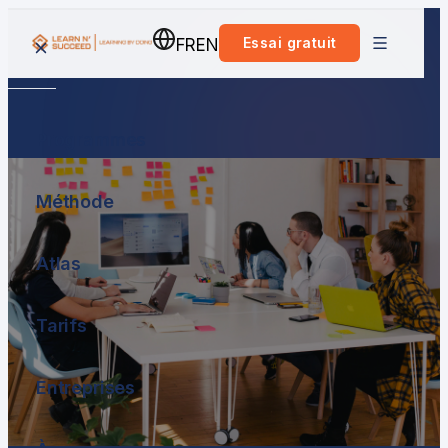
Essai gratuit
FR
EN
Programmes
Méthode
Atlas
Tarifs
Entreprises