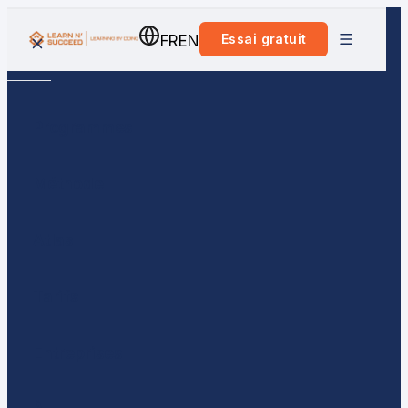
Essai gratuit
FR
EN
Programmes
Méthode
Atlas
Tarifs
Entreprises