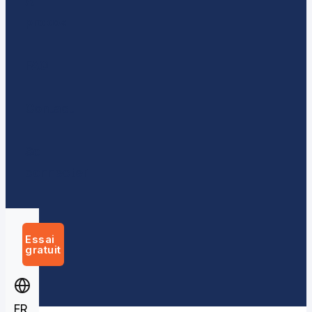
À
propos
FAQ
Contact
Se
connecter
Essai
gratuit
FR