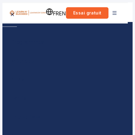
Retour au catalogue
Essai gratuit
FR
EN
Programmes
Méthode
Atlas
Tarifs
Entreprises